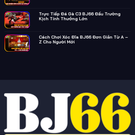
Trực Tiếp Đá Gà C3 BJ66 Đấu Trường
Kịch Tính Thưởng Lớn
Cách Chơi Xóc Đĩa BJ66 Đơn Giản Từ A –
Z Cho Người Mới