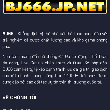
BJ66
- Khẳng định vị thế nhà cái thể thao hàng đầu với
trải nghiệm cá cược chất lượng cao và kho game phong
phú.
Nền tảng mang đến hệ thống Đá Gà sôi động, Thể Thao
đa dạng, Live Casino chân thực và Quay Số hấp dẫn.
BJ66 cam kết tỷ lệ kèo cạnh tranh, ưu đãi giá trị, giao dịch
nạp rút nhanh chóng cùng hơn 12.000+ trò chơi được
cung cấp bởi các đối tác uy tín trên thị trường quốc tế.
VỀ CHÚNG TÔI