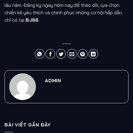
lâu năm. Đăng ký ngay hôm nay để theo dõi, lựa chọn
chiến kê yêu thích và chinh phục những cơ hội hấp dẫn
chỉ có tại
BJ66
.
ADMIN
BÀI VIẾT GẦN ĐÂY