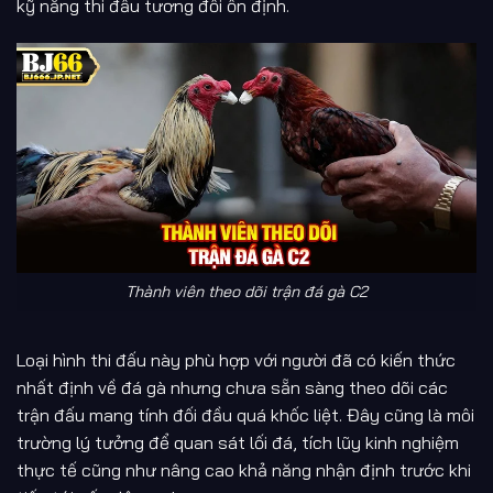
kỹ năng thi đấu tương đối ổn định.
Thành viên theo dõi trận đá gà C2
Loại hình thi đấu này phù hợp với người đã có kiến thức
nhất định về đá gà nhưng chưa sẵn sàng theo dõi các
trận đấu mang tính đối đầu quá khốc liệt. Đây cũng là môi
trường lý tưởng để quan sát lối đá, tích lũy kinh nghiệm
thực tế cũng như nâng cao khả năng nhận định trước khi