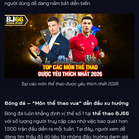
người dùng dễ dàng nắm bắt diễn biến.
Top các môn thể thao được yêu thích nhất 2026
Bóng đá – “Môn thể thao vua” dẫn đầu xu hướng
Bóng đá luôn khẳng định vị thế số 1 tại
thể thao BJ66
với số lượng người truy cập cao nhờ việc bao quát hơn
1.500 trận đấu diễn ra mỗi tuần. Tại đây, người xem dễ
dàng tìm thấy đủ dữ liệu từ những đấu trường danh giá