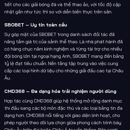
tiết cho các giải bóng đá và thể thao ảo, với tốc độ cập
nhật gần như tức thì so với diễn biến thực trên sân.
SBOBET – Uy tín toàn cầu
Sự góp mặt của SBOBET trong danh sách đối tác đã
nâng tầm giá trị của sảnh thể thao. Là nhà phát hành đã
có hàng chục năm kinh nghiệm và từng tài trợ cho nhiều
đội bóng lớn tại ngoại hạng Anh, SBOBET mang đến bảng
tỷ lệ đạt tiêu chuẩn. Nền tảng tập trung vào việc cung
cấp các loại hình dữ liệu cho những giải đấu cao tại Châu
Âu.
CMD368 – Đa dạng hóa trải nghiệm người dùng
Hợp tác cùng CMD368 giúp hệ thống mở rộng danh mục
thi đấu sang các bộ môn đặc thù và các loại bảng tin đa
dạng hơn. CMD368 nổi tiếng với giao diện linh hoạt, cho
phép người theo dõi lựa chọn giữa phong cách trình bày
Châu Âu hiện đại hoặc Châu Á truyền thống. Bên cạnh