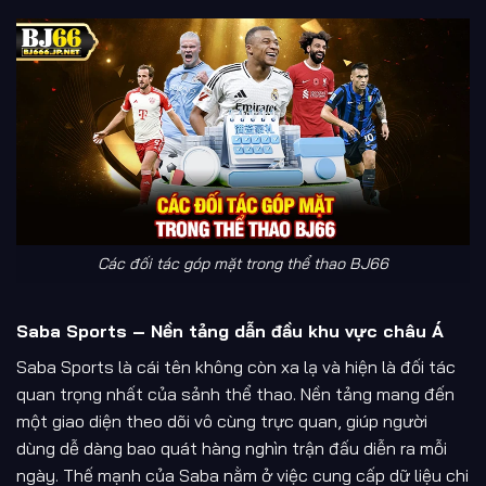
Các đối tác góp mặt trong thể thao BJ66
Saba Sports – Nền tảng dẫn đầu khu vực châu Á
Saba Sports là cái tên không còn xa lạ và hiện là đối tác
quan trọng nhất của sảnh thể thao. Nền tảng mang đến
một giao diện theo dõi vô cùng trực quan, giúp người
dùng dễ dàng bao quát hàng nghìn trận đấu diễn ra mỗi
ngày. Thế mạnh của Saba nằm ở việc cung cấp dữ liệu chi