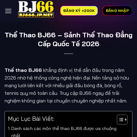
Bỏ
qua
ĐĂNG KÝ +200K
ĐĂNG NHẬP
nội
dung
Thể Thao BJ66 – Sảnh Thể Thao Đẳng
Cấp Quốc Tế 2026
Thể thao BJ66
khẳng định vị thế dẫn đầu trong năm
2026 nhờ hệ thống công nghệ hiện đại. Nền tảng sở hữu
mạng lưới liên kết với nhiều giải đấu bóng đá, bóng rổ,
tennis quy mô toàn cầu. Truy cập BJ66 ngay để trải
nghiệm không gian tại chuyến chuyên nghiệp nhất năm.
Mục Lục Bài Viết:
Danh sách các môn thể thao BJ66 được ưa chuộng
nhất