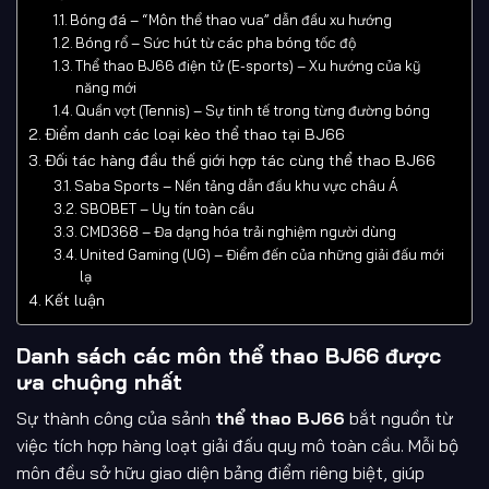
Bóng đá – “Môn thể thao vua” dẫn đầu xu hướng
Bóng rổ – Sức hút từ các pha bóng tốc độ
Thể thao BJ66 điện tử (E-sports) – Xu hướng của kỹ
năng mới
Quần vợt (Tennis) – Sự tinh tế trong từng đường bóng
Điểm danh các loại kèo thể thao tại BJ66
Đối tác hàng đầu thế giới hợp tác cùng thể thao BJ66
Saba Sports – Nền tảng dẫn đầu khu vực châu Á
SBOBET – Uy tín toàn cầu
CMD368 – Đa dạng hóa trải nghiệm người dùng
United Gaming (UG) – Điểm đến của những giải đấu mới
lạ
Kết luận
Danh sách các môn thể thao BJ66 được
ưa chuộng nhất
Sự thành công của sảnh
thể thao BJ66
bắt nguồn từ
việc tích hợp hàng loạt giải đấu quy mô toàn cầu. Mỗi bộ
môn đều sở hữu giao diện bảng điểm riêng biệt, giúp