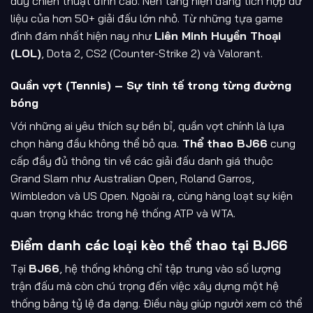
duy chiến thuật đỉnh cao. Nền tảng hiện đang tích hợp dữ
liệu của hơn 50+ giải đấu lớn nhỏ. Từ những tựa game
đình đám nhất hiện nay như
Liên Minh Huyền Thoại
(LOL)
, Dota 2, CS2 (Counter-Strike 2) và Valorant.
Quần vợt (Tennis) – Sự tinh tế trong từng đường
bóng
Với những ai yêu thích sự bền bỉ, quần vợt chính là lựa
chọn hàng đầu không thể bỏ qua.
Thể thao BJ66
cung
cấp đầy đủ thông tin về các giải đấu danh giá thuộc
Grand Slam như Australian Open, Roland Garros,
Wimbledon và US Open. Ngoài ra, cùng hàng loạt sự kiện
quan trọng khác trong hệ thống ATP và WTA.
Điểm danh các loại kèo thể thao tại BJ66
Tại
BJ66
, hệ thống không chỉ tập trung vào số lượng
trận đấu mà còn chú trọng đến việc xây dựng một hệ
thống bảng tỷ lệ đa dạng. Điều này giúp người xem có thể