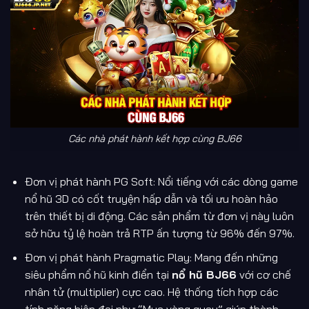
Các nhà phát hành kết hợp cùng BJ66
Đơn vị phát hành PG Soft: Nổi tiếng với các dòng game
nổ hũ 3D có cốt truyện hấp dẫn và tối ưu hoàn hảo
trên thiết bị di động. Các sản phẩm từ đơn vị này luôn
sở hữu tỷ lệ hoàn trả RTP ấn tượng từ 96% đến 97%.
Đơn vị phát hành Pragmatic Play: Mang đến những
siêu phẩm nổ hũ kinh điển tại
nổ hũ BJ66
với cơ chế
nhân tử (multiplier) cực cao. Hệ thống tích hợp các
tính năng hiện đại như “Mua vòng quay” giúp thành