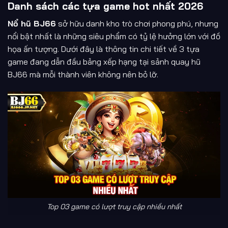
Danh sách các tựa game hot nhất 2026
Nổ hũ BJ66
sở hữu danh kho trò chơi phong phú, nhưng
nổi bật nhất là những siêu phẩm có tỷ lệ hưởng lớn với đồ
họa ấn tượng. Dưới đây là thông tin chi tiết về 3 tựa
game đang dẫn đầu bảng xếp hạng tại sảnh quay hũ
BJ66 mà mỗi thành viên không nên bỏ lỡ.
Top 03 game có lượt truy cập nhiều nhất