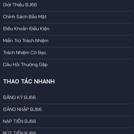
Giới Thiệu BJ66
Chính Sách Bảo Mật
Điều Khoản Điều Kiện
Miễn Trừ Trách Nhiệm
Trách Nhiệm Cờ Bạc
Câu Hỏi Thường Gặp
THAO TÁC NHANH
ĐĂNG KÝ BJ66
ĐĂNG NHẬP BJ66
NẠP TIỀN BJ66
RÚT TIỀN BJ66